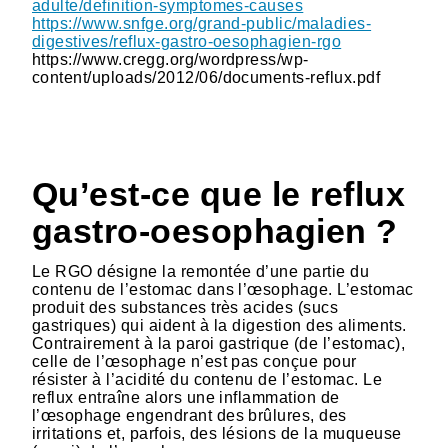
adulte/definition-symptomes-causes
https://www.snfge.org/grand-public/maladies-
digestives/reflux-gastro-oesophagien-rgo
https://www.cregg.org/wordpress/wp-
content/uploads/2012/06/documents-reflux.pdf
Qu’est-ce que le reflux
gastro-oesophagien ?
Le RGO désigne la remontée d’une partie du
contenu de l’estomac dans l’œsophage. L’estomac
produit des substances très acides (sucs
gastriques) qui aident à la digestion des aliments.
Contrairement à la paroi gastrique (de l’estomac),
celle de l’œsophage n’est pas conçue pour
résister à l’acidité du contenu de l’estomac. Le
reflux entraîne alors une inflammation de
l’œsophage engendrant des brûlures, des
irritations et, parfois, des lésions de la muqueuse