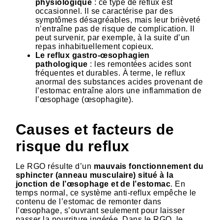
physiologique
: ce type de reflux est
occasionnel. Il se caractérise par des
symptômes désagréables, mais leur brièveté
n’entraîne pas de risque de complication. Il
peut survenir, par exemple, à la suite d’un
repas inhabituellement copieux.
Le reflux gastro-œsophagien
pathologique
: les remontées acides sont
fréquentes et durables. À terme, le reflux
anormal des substances acides provenant de
l’estomac entraîne alors une inflammation de
l’œsophage (œsophagite).
Causes et facteurs de
risque du reflux
Le RGO résulte d’un
mauvais fonctionnement du
sphincter (anneau musculaire) situé à la
jonction de l’œsophage et de l’estomac
. En
temps normal, ce système anti-reflux empêche le
contenu de l’estomac de remonter dans
l’œsophage, s’ouvrant seulement pour laisser
passer la nourriture ingérée. Dans le RGO, le