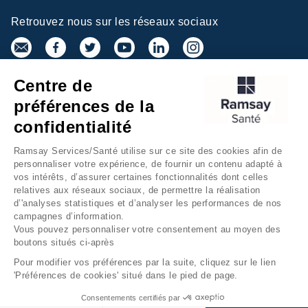
Retrouvez nous sur les réseaux sociaux
Centre de
Inscrivez-vous à la newsletter
préférences de la
confidentialité
Ramsay Services/Santé utilise sur ce site des cookies afin de
personnaliser votre expérience, de fournir un contenu adapté à
vos intérêts, d’assurer certaines fonctionnalités dont celles
relatives aux réseaux sociaux, de permettre la réalisation
d’'analyses statistiques et d’analyser les performances de nos
campagnes d’information.
Groupe Ramsay Santé
Mentions légales
Vous pouvez personnaliser votre consentement au moyen des
boutons situés ci-après
Gestion des cookies
Données personnelles
Pour modifier vos préférences par la suite, cliquez sur le lien
Accessibilité Numérique
Presse
'Préférences de cookies' situé dans le pied de page.
Fondation Ramsay Santé
Plan du site
Consentements certifiés par