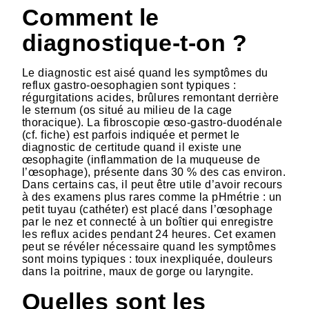
Comment le
diagnostique-t-on ?
Le diagnostic est aisé quand les symptômes du
reflux gastro-oesophagien sont typiques :
régurgitations acides, brûlures remontant derrière
le sternum (os situé au milieu de la cage
thoracique). La fibroscopie œso-gastro-duodénale
(cf. fiche) est parfois indiquée et permet le
diagnostic de certitude quand il existe une
œsophagite (inflammation de la muqueuse de
l’œsophage), présente dans 30 % des cas environ.
Dans certains cas, il peut être utile d’avoir recours
à des examens plus rares comme la pHmétrie : un
petit tuyau (cathéter) est placé dans l’œsophage
par le nez et connecté à un boîtier qui enregistre
les reflux acides pendant 24 heures. Cet examen
peut se révéler nécessaire quand les symptômes
sont moins typiques : toux inexpliquée, douleurs
dans la poitrine, maux de gorge ou laryngite.
Quelles sont les