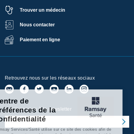
Trouver un médecin
Nous contacter
Paiement en ligne
Retrouvez nous sur les réseaux sociaux
Centre de
préférences de la
Inscrivez-vous à la newsletter
confidentialité
Ramsay Services/Santé utilise sur ce site des cookies afin de