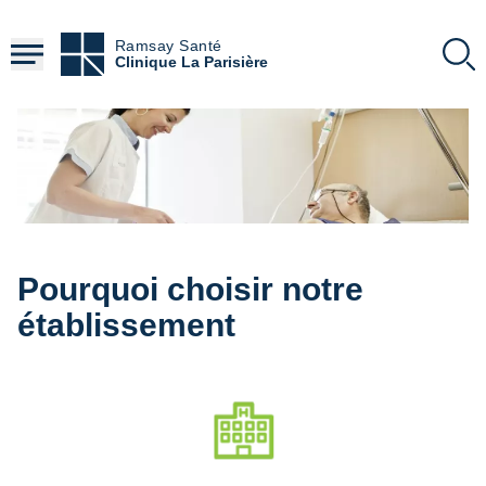
Aller
au
Ramsay Santé
contenu
Clinique La Parisière
principal
Pourquoi choisir notre
établissement