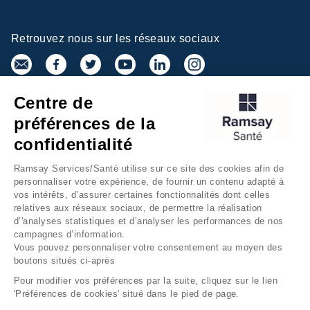
Retrouvez nous sur les réseaux sociaux
Centre de
Inscrivez-vous à la newsletter
préférences de la
confidentialité
Ramsay Services/Santé utilise sur ce site des cookies afin de
personnaliser votre expérience, de fournir un contenu adapté à
vos intérêts, d’assurer certaines fonctionnalités dont celles
relatives aux réseaux sociaux, de permettre la réalisation
d’'analyses statistiques et d’analyser les performances de nos
campagnes d’information.
Groupe Ramsay Santé
Mentions légales
Vous pouvez personnaliser votre consentement au moyen des
boutons situés ci-après
Gestion des cookies
Données personnelles
Pour modifier vos préférences par la suite, cliquez sur le lien
Accessibilité Numérique
Presse
'Préférences de cookies' situé dans le pied de page.
Fondation Ramsay Santé
Plan du site