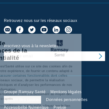
Retrouvez nous sur les réseaux sociaux
Centre de
Inscrivez-vous à la newsletter
préférences de la
confidentialité
Ramsay Services/Santé utilise sur ce site des cookies afin de
personnaliser votre expérience, de fournir un contenu adapté à
vos intérêts, d’assurer certaines fonctionnalités dont celles
relatives aux réseaux sociaux, de permettre la réalisation
d’'analyses statistiques et d’analyser les performances de nos
campagnes d’information.
Groupe Ramsay Santé
Mentions légales
Vous pouvez personnaliser votre consentement au moyen des
boutons situés ci-après
Gestion des cookies
Données personnelles
Pour modifier vos préférences par la suite, cliquez sur le lien
Accessibilité Numérique
Presse