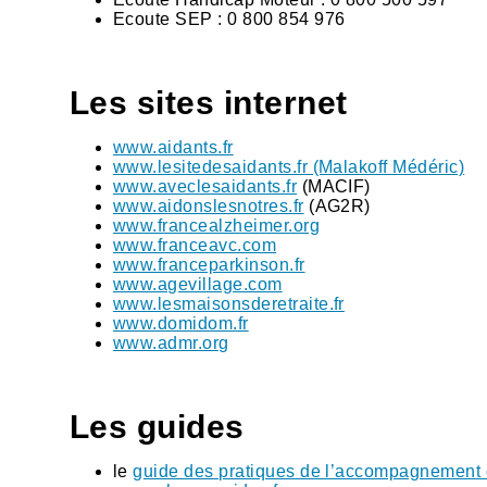
Ecoute SEP : 0 800 854 976
Les sites internet
www.aidants.fr
www.lesitedesaidants.fr (Malakoff Médéric)
www.aveclesaidants.fr
(MACIF)
www.aidonslesnotres.fr
(AG2R)
www.francealzheimer.org
www.franceavc.com
www.franceparkinson.fr
www.agevillage.com
www.lesmaisonsderetraite.fr
www.domidom.fr
www.admr.org
Les guides
le
guide des pratiques de l’accompagnement d