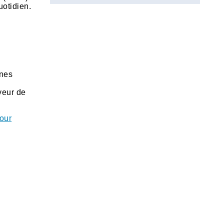
uotidien.
nnes
veur de
pour