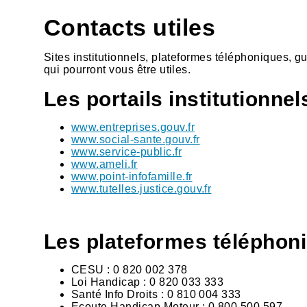
Contacts utiles
Sites institutionnels, plateformes téléphoniques, 
qui pourront vous être utiles.
Les portails institutionnel
www.entreprises.gouv.fr
www.social-sante.gouv.fr
www.service-public.fr
www.ameli.fr
www.point-infofamille.fr
www.tutelles.justice.gouv.fr
Les plateformes téléphon
CESU : 0 820 002 378
Loi Handicap : 0 820 033 333
Santé Info Droits : 0 810 004 333
Ecoute Handicap Moteur : 0 800 500 597