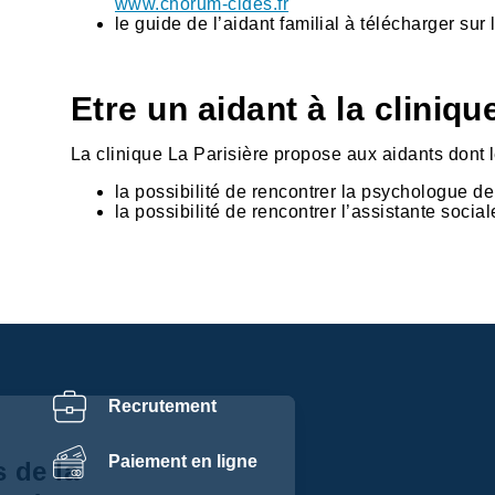
www.chorum-cides.fr
le guide de l’aidant familial à télécharger sur 
Etre un aidant à la cliniqu
La clinique La Parisière propose aux aidants dont l
la possibilité de rencontrer la psychologue de 
la possibilité de rencontrer l’assistante social
Recrutement
Centre de
Paiement en ligne
préférences de la