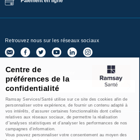
Paiement en ligne
Retrouvez nous sur les réseaux sociaux
Centre de
Inscrivez-vous à la newsletter
préférences de la
confidentialité
Ramsay Services/Santé utilise sur ce site des cookies afin de
personnaliser votre expérience, de fournir un contenu adapté à
vos intérêts, d’assurer certaines fonctionnalités dont celles
relatives aux réseaux sociaux, de permettre la réalisation
d’'analyses statistiques et d’analyser les performances de nos
campagnes d’information.
Groupe Ramsay Santé
Mentions légales
Vous pouvez personnaliser votre consentement au moyen des