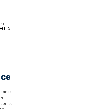
ont
pes. Si
nce
 sommes
 en
tion et