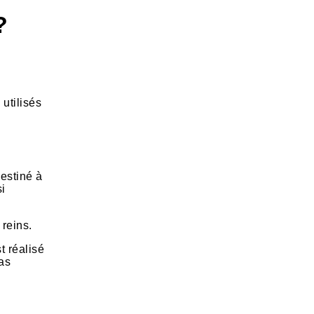
?
 utilisés
estiné à
si
reins.
t réalisé
cas