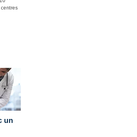
 10
 centres
c un