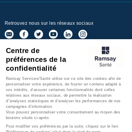
Retrouvez nous sur les réseaux sociaux
Centre de
Inscrivez-vous à la newsletter
préférences de la
confidentialité
Ramsay Services/Santé utilise sur ce site des cookies afin de
personnaliser votre expérience, de fournir un contenu adapté à
vos intérêts, d’assurer certaines fonctionnalités dont celles
relatives aux réseaux sociaux, de permettre la réalisation
d’'analyses statistiques et d’analyser les performances de nos
campagnes d’information.
Groupe Ramsay Santé
Mentions légales
Vous pouvez personnaliser votre consentement au moyen des
boutons situés ci-après
Gestion des cookies
Données personnelles
Pour modifier vos préférences par la suite, cliquez sur le lien
Accessibilité Numérique
Presse
'Préférences de cookies' situé dans le pied de page.